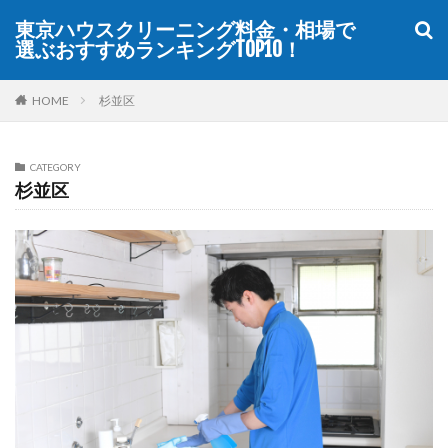
東京ハウスクリーニング料金・相場で
選ぶおすすめランキングTOP10！
WEB
デザイン
SEO
カテゴリー
HOME
杉並区
CATEGORY
杉並区
タグ
TOP10
おすすめ
ハウスクリーニング
メニュー
ランキング
口コミ
品川区
安い
東京
検索