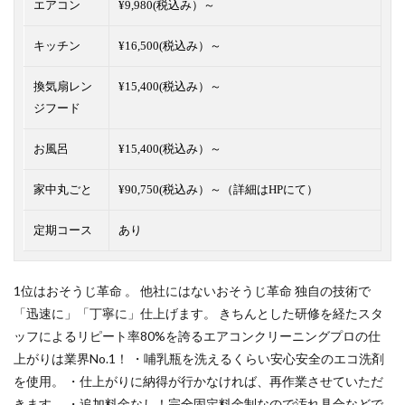
エアコン
¥9,980(税込み）～
キッチン
¥16,500(税込み）～
換気扇レン
¥15,400(税込み）～
ジフード
お風呂
¥15,400(税込み）～
家中丸ごと
¥90,750(税込み）～（詳細はHPにて）
定期コース
あり
1位はおそうじ革命 。 他社にはないおそうじ革命 独自の技術で
「迅速に」「丁寧に」仕上げます。 きちんとした研修を経たスタ
ッフによるリピート率80%を誇るエアコンクリーニングプロの仕
上がりは業界No.1！ ・哺乳瓶を洗えるくらい安心安全のエコ洗剤
を使用。 ・仕上がりに納得が行かなければ、再作業させていただ
きます。 ・追加料金なし！完全固定料金制なので汚れ具合などで