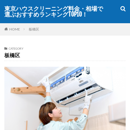
東京ハウスクリーニング料金・相場で
選ぶおすすめランキングTOP10！
WEB
デザイン
SEO
カテゴリー
HOME
板橋区
CATEGORY
板橋区
タグ
TOP10
おすすめ
ハウスクリーニング
メニュー
ランキング
口コミ
品川区
安い
東京
検索