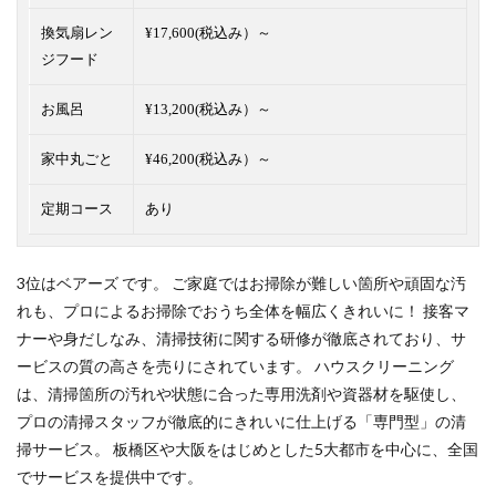
換気扇レン
¥17,600(税込み）～
ジフード
お風呂
¥13,200(税込み）～
家中丸ごと
¥46,200(税込み）～
定期コース
あり
3位はベアーズ です。 ご家庭ではお掃除が難しい箇所や頑固な汚
れも、プロによるお掃除でおうち全体を幅広くきれいに！ 接客マ
ナーや身だしなみ、清掃技術に関する研修が徹底されており、サ
ービスの質の高さを売りにされています。 ハウスクリーニング
は、清掃箇所の汚れや状態に合った専用洗剤や資器材を駆使し、
プロの清掃スタッフが徹底的にきれいに仕上げる「専門型」の清
掃サービス。 板橋区や大阪をはじめとした5大都市を中心に、全国
でサービスを提供中です。