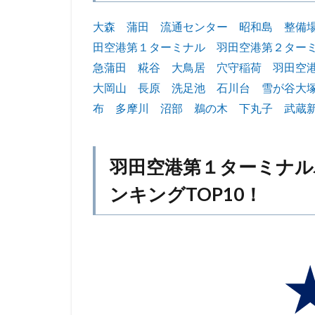
大森
蒲田
流通センター
昭和島
整備
田空港第１ターミナル
羽田空港第２ター
急蒲田
糀谷
大鳥居
穴守稲荷
羽田空
大岡山
長原
洗足池
石川台
雪が谷大
布
多摩川
沼部
鵜の木
下丸子
武蔵
羽田空港第１ターミナ
ンキングTOP10！