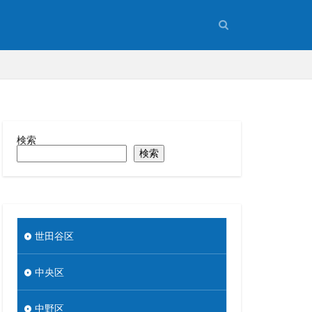
検索
検索
品川区
安い
世田谷区
中央区
中野区