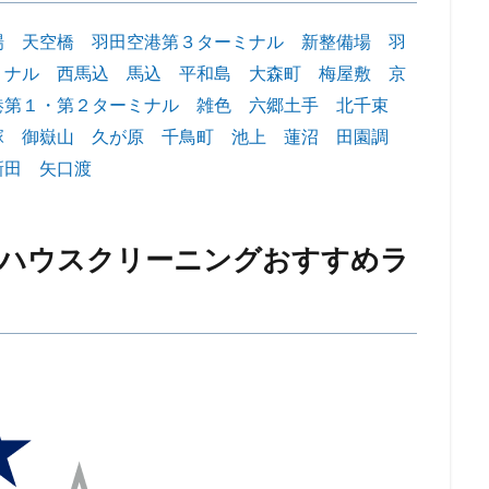
場
天空橋
羽田空港第３ターミナル
新整備場
羽
ミナル
西馬込
馬込
平和島
大森町
梅屋敷
京
港第１・第２ターミナル
雑色
六郷土手
北千束
塚
御嶽山
久が原
千鳥町
池上
蓮沼
田園調
新田
矢口渡
ルハウスクリーニングおすすめラ