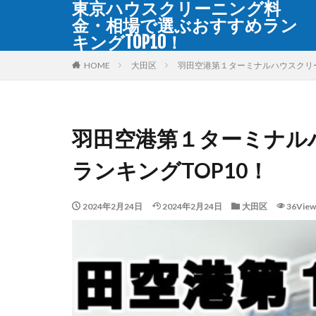
東京ハウスクリーニング料
金・相場で選ぶおすすめラン
キングTOP10！
WEB
デザイン
HOME
大田区
羽田空港第１ターミナルハウスクリー
カテゴリー
羽田空港第１ターミナル
タグ
ランキングTOP10！
TOP10
おす
東京
2024年2月24日
2024年2月24日
大田区
36View