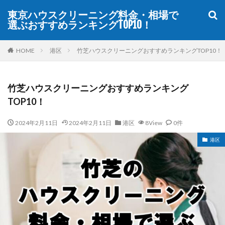
東京ハウスクリーニング料金・相場で
選ぶおすすめランキングTOP10！
WEB
デザイン
SEO
カテゴリー
HOME
港区
竹芝ハウスクリーニングおすすめランキングTOP10！
竹芝ハウスクリーニングおすすめランキング
タグ
TOP10！
TOP10
おすすめ
ハウスクリーニング
2024年2月11日
2024年2月11日
港区
8View
0件
メニュー
ランキング
口コミ
品川区
港区
安い
東京
検索