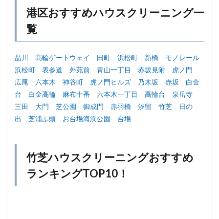
港区おすすめハウスクリーニング一
覧
品川
高輪ゲートウェイ
田町
浜松町
新橋
モノレール
浜松町
表参道
外苑前
青山一丁目
赤坂見附
虎ノ門
広尾
六本木
神谷町
虎ノ門ヒルズ
乃木坂
赤坂
白金
台
白金高輪
麻布十番
六本木一丁目
高輪台
泉岳寺
三田
大門
芝公園
御成門
赤羽橋
汐留
竹芝
日の
出
芝浦ふ頭
お台場海浜公園
台場
竹芝ハウスクリーニングおすすめ
ランキングTOP10！