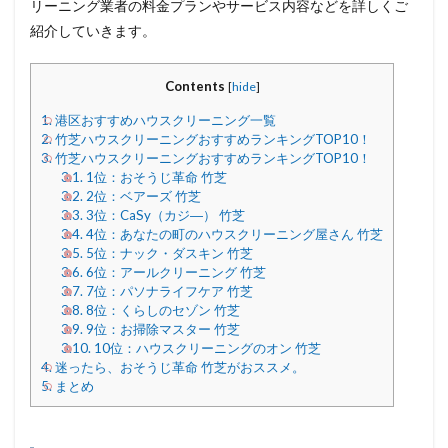
リーニング業者の料金プランやサービス内容などを詳しくご
紹介していきます。
Contents
[
hide
]
1.
港区おすすめハウスクリーニング一覧
2.
竹芝ハウスクリーニングおすすめランキングTOP10！
3.
竹芝ハウスクリーニングおすすめランキングTOP10！
3.1.
1位：おそうじ革命 竹芝
3.2.
2位：ベアーズ 竹芝
3.3.
3位：CaSy（カジ―） 竹芝
3.4.
4位：あなたの町のハウスクリーニング屋さん 竹芝
3.5.
5位：ナック・ダスキン 竹芝
3.6.
6位：アールクリーニング 竹芝
3.7.
7位：パソナライフケア 竹芝
3.8.
8位：くらしのセゾン 竹芝
3.9.
9位：お掃除マスター 竹芝
3.10.
10位：ハウスクリーニングのオン 竹芝
4.
迷ったら、おそうじ革命 竹芝がおススメ。
5.
まとめ